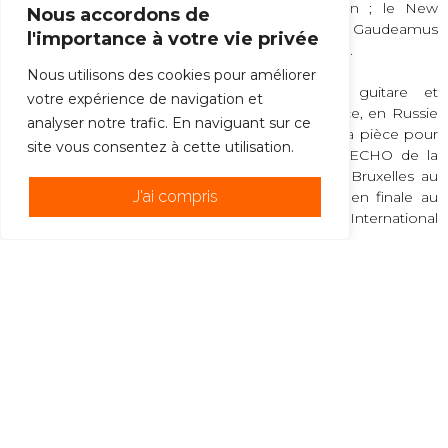
ensuite la pièce à la Kulturbrauerei de Berlin ; le New
Nous accordons de
European Ensemble joue ses pièces à la Gaudeamus
l'importance à votre vie privée
Muziekweek et au Muziekgebouw d’Amsterdam.
Nous utilisons des cookies pour améliorer
Parmi ses pièces solo, Belarretan, pour guitare et
votre expérience de navigation et
électronique, a été jouée en Espagne, en France, en Russie
analyser notre trafic. En naviguant sur ce
et aux États Unis (MATA Festival à New York). Sa pièce pour
site vous consentez à cette utilisation.
piano Contrapluma a voyagé dans le réseau ECHO de la
main de Mariam Batsashvili — du BOZAR de Bruxelles au
J'ai compris
Musikverein de Vienne — et a été proposée en finale au
concours Ferruccio Busoni et au Concours International
d’Orléans.
S'abonner à la newsletter !
© 2026 -ENSEMBLE C BARRÉ | PAR
HÉHO ?! ✌🏻