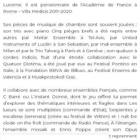
Lucerne. Il est pensionnaire de l’Académie de France à
Rome – Villa Médicis 2019-2020.
Ses pièces de musique de chambre sont souvent jouées :
son trio avec piano Cinq pièges brefs a été repris entre
autres par Meitar Ensemble à Tel-Aviv, par United
Instruments of Lucilin à San Sebastian, par mdi ensemble à
Milan et par le Trio Talweg à Paris et à Genève ; son quatuor à
cordes Indicio, fruit d’une étroite collaboration avec le
Quatuor Diotima, a été joué par eux au Festival Pontino en
Italie, à la Fondation BBVA de Bilbao, au Festival Ensems de
Valencia et à Musikprotokoll Graz.
Il collabore avec de nombreux ensembles Français, comme
C Barré ou L’Instant Donné, dont le jeu raffiné lui permet
d’explorer des thématiques intérieures et fragiles dans Les
lueurs se sont multipliées (commande d’Etat), Serpientes y
escaleras (serenata) (créée au festival de Witten) et I nalt be
clode on the frolt (commande de Radio France). À l’étranger,
l’ensemble mosaik et Enno Poppe créent son Opus
vermiculatum au Musée Reina Sofia de Madrid et reprennent