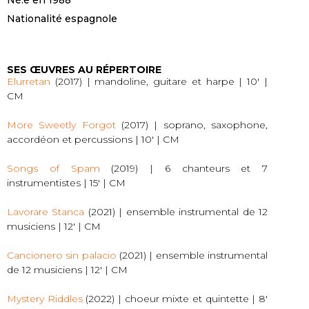
Né.e en 1988
Nationalité espagnole
SES ŒUVRES AU RÉPERTOIRE
Elurretan
(2017) | mandoline, guitare et harpe | 10′ |
CM
More Sweetly Forgot
(2017) | soprano, saxophone,
accordéon et percussions | 10′ | CM
Songs of Spam
(2019) | 6 chanteurs et 7
instrumentistes | 15′ | CM
Lavorare Stanca
(2021) | ensemble instrumental de 12
musiciens | 12′ | CM
Cancionero sin palacio
(2021) | ensemble instrumental
de 12 musiciens | 12′ | CM
Mystery Riddles
(2022) | choeur mixte et quintette | 8′