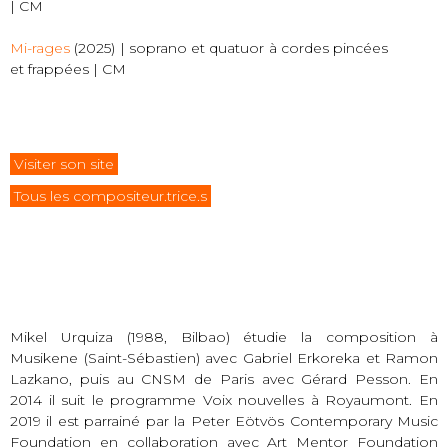
| CM
Mi-rages
(2025) | soprano et quatuor à cordes pincées
et frappées | CM
Visiter son site
Tous les compositeur.trice.s
Mikel Urquiza (1988, Bilbao) étudie la composition à
Musikene (Saint-Sébastien) avec Gabriel Erkoreka et Ramon
Lazkano, puis au CNSM de Paris avec Gérard Pesson. En
2014 il suit le programme Voix nouvelles à Royaumont. En
2019 il est parrainé par la Peter Eötvös Contemporary Music
Foundation en collaboration avec Art Mentor Foundation