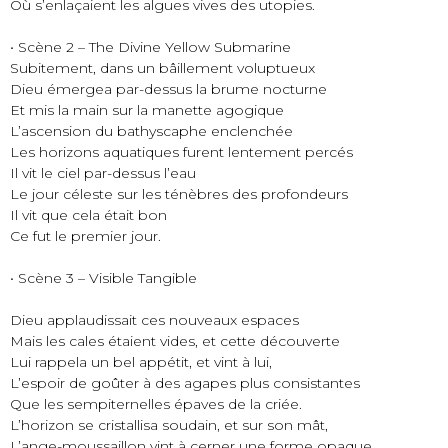
Où s’enlaçaient les algues vives des utopies.
• Scène 2 – The Divine Yellow Submarine
Subitement, dans un bâillement voluptueux
Dieu émergea par-dessus la brume nocturne
Et mis la main sur la manette agogique
L’ascension du bathyscaphe enclenchée
Les horizons aquatiques furent lentement percés
Il vit le ciel par-dessus l’eau
Le jour céleste sur les ténèbres des profondeurs
Il vit que cela était bon
Ce fut le premier jour.
• Scène 3 – Visible Tangible
Dieu applaudissait ces nouveaux espaces
Mais les cales étaient vides, et cette découverte
Lui rappela un bel appétit, et vint à lui,
L’espoir de goûter à des agapes plus consistantes
Que les sempiternelles épaves de la criée.
L’horizon se cristallisa soudain, et sur son mât,
L’ange-moussaillon vint à cerner une forme opaque