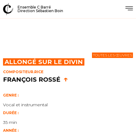
Ensemble C Barré
Direction Sébastien Boin
TOUTES LES ŒUVRES
ALLONGÉ SUR LE DIVIN
COMPOSITEUR.RICE
↑
FRANÇOIS ROSSÉ
GENRE :
Vocal et instrumental
DURÉE :
35 min
ANNÉE :