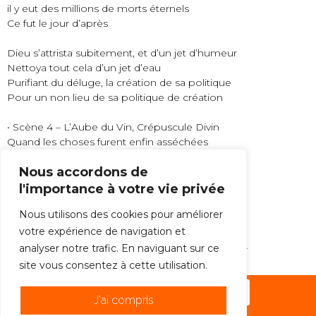
il y eut des millions de morts éternels
Ce fut le jour d’après
Dieu s’attrista subitement, et d’un jet d’humeur
Nettoya tout cela d’un jet d’eau
Purifiant du déluge, la création de sa politique
Pour un non lieu de sa politique de création
• Scène 4 – L’Aube du Vin, Crépuscule Divin
Quand les choses furent enfin asséchées
Dans un ultime geste d’espoir
Nous accordons de
L’homme planta le pied de la vigne
Les raisins sans raison d’un partage non avoué
l'importance à votre vie privée
Il en aspirait les saveurs millésimées
Nous utilisons des cookies pour améliorer
Et revint à l’Estaminet en pays gascon
où fleurissent encore toutes les utopies
votre expérience de navigation et
loin de Dieu, de l’ivresse perdue au premier jour…
analyser notre trafic. En naviguant sur ce
site vous consentez à cette utilisation.
S'abonner à la newsletter !
J'ai compris