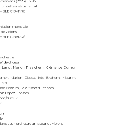
arméniens
(2023) | 12-15’
quintette instrumental
MBLE C BARRÉ
réation mondiale
de violons
MBLE C BARRÉ
orchestre
hef de chœur
na Landi, Manon Pizzichemi, Clémence Dumur,
 Werner, Marion Ciocca, Inès Brahem, Maurine
 alti
ad Brahim, Loïc Blasetti – ténors
an Lopez – basses
hone/duduk
on
alum
le
alanques – orchestre amateur de violons