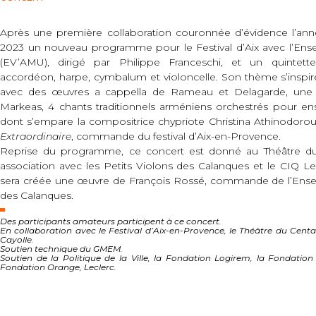
Après une première collaboration couronnée d’évidence l’an
2023 un nouveau programme pour le Festival d’Aix avec l’Ensem
(EV’AMU), dirigé par Philippe Franceschi, et un quintett
accordéon, harpe, cymbalum et violoncelle. Son thème s’inspir
avec des œuvres a cappella de Rameau et Delagarde, une c
Markeas, 4 chants traditionnels arméniens orchestrés pour en
dont s’empare la compositrice chypriote Christina Athinodoro
Extraordinaire
, commande du festival d’Aix-en-Provence.
Reprise du programme, ce concert est donné au Théâtre du C
association avec les Petits Violons des Calanques et le CIQ 
sera créée une œuvre de François Rossé, commande de l’Ensem
des Calanques.
Des participants amateurs participent à ce concert.
En collaboration avec le Festival d’Aix-en-Provence, le Théâtre du Cent
Cayolle.
Soutien technique du GMEM.
Soutien de la Politique de la Ville, la Fondation Logirem, la Fondation 
Fondation Orange, Leclerc.