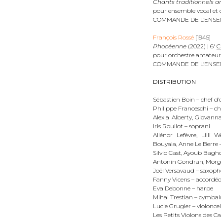
Chants traditionnels 
pour ensemble vocal et 
COMMANDE DE L’ENSE
François Rossé
[1945]
Phocéenne
(2022) | 6′
C
pour orchestre amateur 
COMMANDE DE L’ENSE
DISTRIBUTION
Sébastien Boin – chef d’
Philippe Franceschi – c
Alexia Alberty, Giovan
Iris Roullot – soprani
Aliénor Lefèvre, Lilli
Bouyala, Anne Le Berre –
Silvio Cast, Ayoub Baghd
Antonin Gondran, Morg
Joël Versavaud – saxop
Fanny Vicens – accordé
Eva Debonne – harpe
Mihai Trestian – cymb
Lucie Grugier – violoncel
Les Petits Violons des C