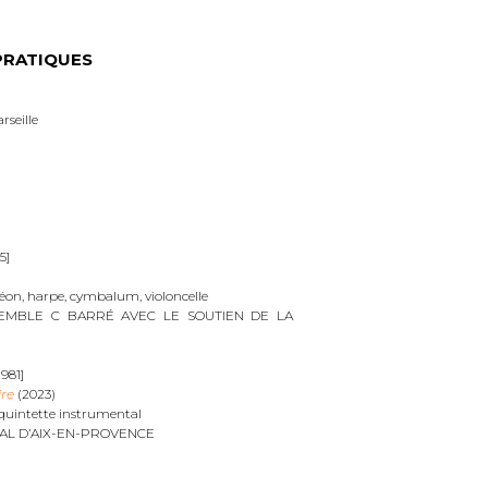
PRATIQUES
rseille
5]
on, harpe, cymbalum, violoncelle
EMBLE C BARRÉ AVEC LE SOUTIEN DE LA
1981]
ire
(2023)
quintette instrumental
AL D’AIX-EN-PROVENCE