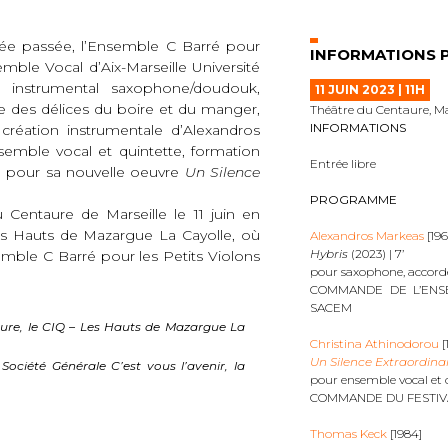
née passée, l’Ensemble C Barré pour
INFORMATIONS 
ble Vocal d’Aix-Marseille Université
e instrumental saxophone/doudouk,
11 JUIN 2023 | 11H
e des délices du boire et du manger,
Théâtre du Centaure, Ma
INFORMATIONS
réation instrumentale d’Alexandros
semble vocal et quintette, formation
Entrée libre
u pour sa nouvelle oeuvre
Un Silence
PROGRAMME
entaure de Marseille le 11 juin en
Les Hauts de Mazargue La Cayolle, où
Alexandros Markeas
[196
Hybris
(2023) | 7’
ble C Barré pour les Petits Violons
pour saxophone, accordé
COMMANDE DE L’ENS
SACEM
aure, le CIQ – Les Hauts de Mazargue La
Christina Athinodorou
[
Un Silence Extraordina
Société Générale C’est vous l’avenir, la
pour ensemble vocal et 
COMMANDE DU FESTIV
Thomas Keck
[1984]