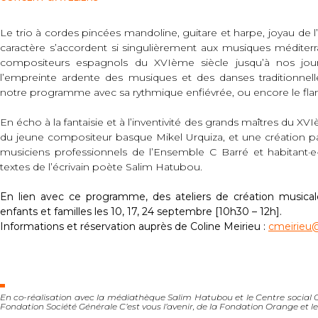
Le trio à cordes pincées mandoline, guitare et harpe, joyau de l
caractère s’accordent si singulièrement aux musiques méditerr
compositeurs espagnols du XVIème siècle jusqu’à nos j
l’empreinte ardente des musiques et des danses traditionne
notre programme avec sa rythmique enfiévrée, ou encore le fl
En écho à la fantaisie et à l’inventivité des grands maîtres du 
du jeune compositeur basque Mikel Urquiza, et une création pa
musiciens professionnels de l’Ensemble C Barré et habitant·e·
textes de l’écrivain poète Salim Hatubou.
En lien avec ce programme, des ateliers de création musicale
enfants et familles les 10, 17, 24 septembre [10h30 – 12h].
Informations et réservation auprès de Coline Meirieu :
cmeirieu@
En co-réalisation avec la médiathèque Salim Hatubou et le Centre social G
Fondation Société Générale C’est vous l’avenir, de la Fondation Orange et 