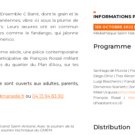
’Ensemble C Barré, dont le grain et le
INFORMATIONS 
anéennes, vibre ici sous la plume de
ours. Leurs œuvres ont en commun
1ER OCTOBRE 2022 |
lles comme le fandango, qui jalonne
Médiathèque Salim Hatu
amenco.
Programme
XVIème siècle, une pièce contemporaine
rticipative de François Rossé mêlant
s du quartier du Plan d’Aou, sur les
Santiago de Murcia |
Fa
Diego Ortiz |
Tres Recer
Luigi Boccherini |
Fand
 sont ouverts aux adultes, parents,
Domenico Scarlatti |
Son
Mikel Urquiza |
Elurret
marseille.fr
ou
04 13 94 83 90
.
François Rossé |
Kar
d’habitant·e·s | 6′
Distribution
rand Saint-Antoine. Avec le soutien de la
le soutien technique du GMEM.