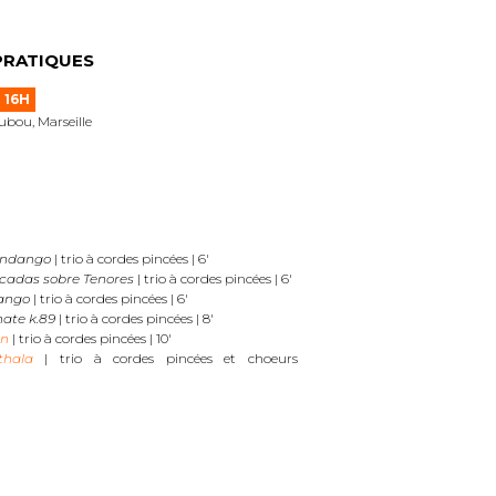
PRATIQUES
 16H
bou, Marseille
ndango
| trio à cordes pincées | 6′
cadas sobre Tenores
| trio à cordes pincées | 6′
ango
| trio à cordes pincées | 6′
ate k.89
| trio à cordes pincées | 8′
an
| trio à cordes pincées | 10′
thala
| trio à cordes pincées et choeurs