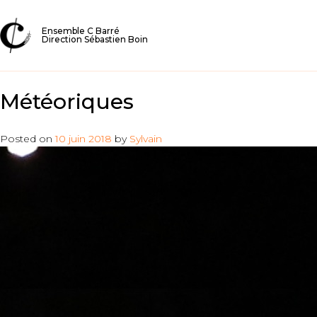
Ensemble C Barré
Direction Sébastien Boin
Météoriques
Posted on
10 juin 2018
by
Sylvain