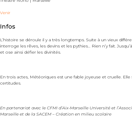
Théâtre Nono | Marseille
Venir
Infos
L’histoire se déroule il y a très longtemps. Suite à un vieux diff
interroge les rêves, les devins et les pythies… Rien n’y fait. Jusq
et ose ainsi défier les divinités.
En trois actes, Météoriques est une fable joyeuse et cruelle. E
certitudes.
En partenariat avec le CFMI d’Aix-Marseille Université et l’Ass
Marseille et de la SACEM – Création en milieu scolaire