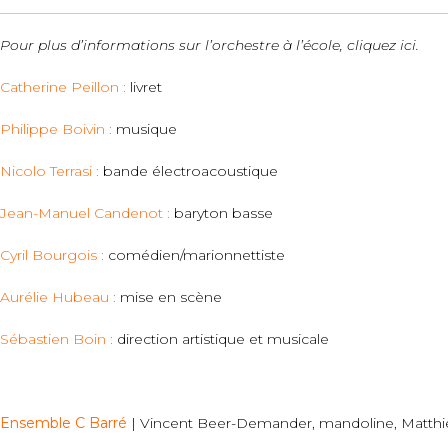
Pour plus d’informations sur l’orchestre à l’école,
cliquez ici.
Catherine Peillon :
livret
Philippe Boivin :
musique
Nicolo Terrasi :
bande électroacoustique
Jean-Manuel Candenot :
baryton basse
Cyril Bourgois :
comédien/marionnettiste
Aurélie Hubeau :
mise en scène
Sébastien Boin :
direction artistique et musicale
Ensemble C Barré
| Vincent Beer-Demander, mandoline, Matthieu