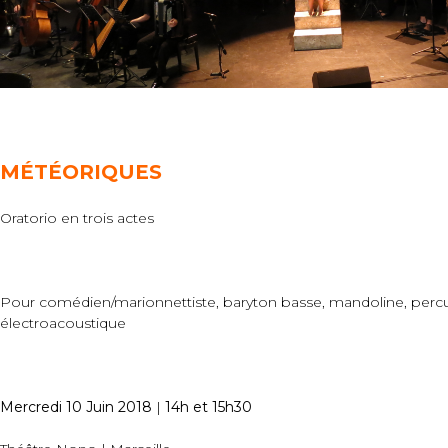
M
ÉT
ÉORIQUES
Oratorio en trois actes
Pour comédien/marionnettiste, baryton basse, mandoline, percuss
électroacoustique
Mercredi 10 Juin 2018
|
14h et 15h30