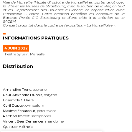
Ville de Marseille (Musée d’Histoire de Marseille) en partenariat avec
la Ville et les Musées de Strasbourg, avec le soutien de la Région Sud
et du Département des Bouches-du-Rhône, en coproduction avec
l’Ensemble C Barré. Cette création bénéficie du concours de la
Banque Privée CIC Strasbourg et d’une aide à la création de la
SACEM.
Concert organisé dans le cadre de l’exposition « La Marseillaise ».
INFORMATIONS PRATIQUES
4 JUIN 2022
Théâtre Sylvain, Marseille
Distribution
Amandine Trenc
, soprano
Paul-Alexandre Dubois
, baryton
Ensemble C Barré
Cyril Dupuy
, cymbalum
Maxime Echardour
, percussions
Raphaël Imbert,
saxophones
Vincent Beer Demander
, mandoline
Quatuor Alétheia
Sébastien Boin
, direction musicale