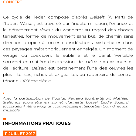
CONCERT
Ce cycle de lieder composé d’après
Beiseit
(À Part) de
Robert Walser, est traversé par l’indétermination, l’errance et
le détachement rêveur du wanderer au regard des choses
terrestres, forme de mouvement sans but, de chemin sans
direction propice à toutes considérations existentielles dans
ces paysages métaphoriquement enneigés. Un moment de
vertige où coexistent le sublime et le banal. Véritable
sommet en matière d’expression, de maîtrise du discours et
de l’écriture,
Beiseit
est certainement l’une des œuvres les
plus intenses, riches et exigeantes du répertoire de contre-
ténor du XXème siècle.
Avec la particiaption de Rodrigo Ferreira [contre-ténor], Mathieu
Steffanus [clarinette en sib et clarinette basse], Élodie Soulard
[accordéon], Rémi Magnan [contrebasse] et Sébastien Boin, direction
musicale.
INFORMATIONS PRATIQUES
11 JUILLET 2017