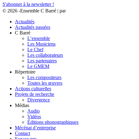
S'abonner à la newsletter !
© 2026 -Ensemble C Barré | par
HéHo ?! ✌🏻
Actualités
Actualités passées
C Barré
L’ensemble
Les Musiciens
Le Chef
Les collaborateurs
Les partenaires
Le GMEM
Répertoire
Les compositeurs
Toutes les œuvres
Actions culturelles
Projets de recherche
Divergence
Médias
Audio
Vidéos
Éditions phonographiques
Mécénat d’entreprise
Contact
Espace pro