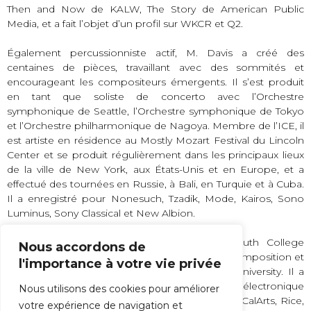
Then and Now de KALW, The Story de American Public
Media, et a fait l’objet d’un profil sur WKCR et Q2.
Également percussionniste actif, M. Davis a créé des
centaines de pièces, travaillant avec des sommités et
encourageant les compositeurs émergents. Il s’est produit
en tant que soliste de concerto avec l’Orchestre
symphonique de Seattle, l’Orchestre symphonique de Tokyo
et l’Orchestre philharmonique de Nagoya. Membre de l’ICE, il
est artiste en résidence au Mostly Mozart Festival du Lincoln
Center et se produit régulièrement dans les principaux lieux
de la ville de New York, aux États-Unis et en Europe, et a
effectué des tournées en Russie, à Bali, en Turquie et à Cuba.
Il a enregistré pour Nonesuch, Tzadik, Mode, Kairos, Sono
Luminus, Sony Classical et New Albion.
Davis a fait partie de la faculté du Dartmouth College
Nous accordons de
pendant huit ans et enseigne actuellement la composition et
l'importance à votre vie privée
la musique électronique à la Montclair State University. Il a
donné des masterclasses sur la composition, l’électronique
Nous utilisons des cookies pour améliorer
et les techniques de percussion à UC Berkeley, CalArts, Rice,
votre expérience de navigation et