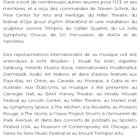
Davis a écrit de nombreuses autres œuvres pour l’ICE et ses
membres, et a reçu des commandes de Steven Schick, du
Pew Center for Arts and Heritage, du Miller Theatre, du
festival d’Ojai (pour
Eighth Blackbird
et une installation du
sculpteur sonore Trimpin), du Calder Quartet, du La Jolla
Symphony Chorus, de SO Percussion, de MATA et de
Yarn/Wire.
Des représentations internationales de sa musique ont été
entendues à Acht Brücken | Musik für Köln, Aspekte
Salzburg, Helsinki Musica Nova, Internationales Musikinstitut
Darmstadt, Audio Art Krakow et dans d’autres festivals aux
Pays-Bas, en Chine, au Canada, au Mexique, à Cuba et en
Australie. Aux États-Unis, sa musique a été présentée au
Carnegie Hall, au BAM Harvey Theater, au Mostly Mozart
Festival au Lincoln Center, au Miller Theatre, au Merkin Hall,
au Symphony Space, à The Kitchen, à la Roulette, au Poisson
Rouge, à The Stone, à l’Issue Project Room, à l’Armurerie de
Park Avenue, et dans des concerts de portraits au Spoleto
Festival USA, au Museum of Contemporary Art Chicago, au
Santa Fe New Music Festival et au Mount Tremper Arts.