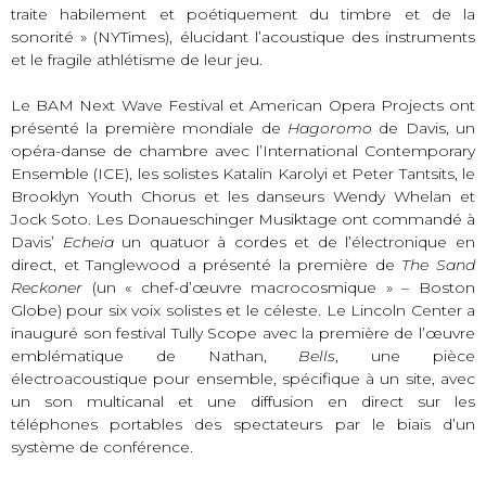
traite habilement et poétiquement du timbre et de la
sonorité » (NYTimes), élucidant l’acoustique des instruments
et le fragile athlétisme de leur jeu.
Le BAM Next Wave Festival et American Opera Projects ont
présenté la première mondiale de
Hagoromo
de Davis, un
opéra-danse de chambre avec l’International Contemporary
Ensemble (ICE), les solistes Katalin Karolyi et Peter Tantsits, le
Brooklyn Youth Chorus et les danseurs Wendy Whelan et
Jock Soto. Les Donaueschinger Musiktage ont commandé à
Davis’
Echeia
un quatuor à cordes et de l’électronique en
direct, et Tanglewood a présenté la première de
The Sand
Reckoner
(un « chef-d’œuvre macrocosmique » – Boston
Globe) pour six voix solistes et le céleste. Le Lincoln Center a
inauguré son festival Tully Scope avec la première de l’œuvre
emblématique de Nathan,
Bells
, une pièce
électroacoustique pour ensemble, spécifique à un site, avec
un son multicanal et une diffusion en direct sur les
téléphones portables des spectateurs par le biais d’un
système de conférence.