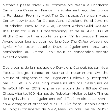
Nathan a passé l’hiver 2016 comme boursier à la Fondation
Camargo à Cassis, en France. Il a également reçu des prix de
la Fondation Fromm, Meet The Composer, American Music
Center New Music for Dance, Aaron Copland Fund, Jerome
Foundation, New Music USA, Concert Artists Guild, ASCAP,
The Trust for Mutual Understanding, et de la SIMC. Lui et
Phyllis Chen ont remporté un prix NY Innovative Theater
Award pour leur partition de la pièce
The Other Mozart
de
Sylvia Milo, pour laquelle Davis a également reçu une
nomination au Drama Desk pour sa conception sonore
exceptionnelle.
Des albums de la musique de Davis ont été publiés sur New
Focus, Bridge, Tundra et Starkland, notamment On the
Nature of Thingness et The Bright and Hollow Sky (interprété
par ICE et l’un des cinq meilleurs albums classiques de
TimeOut NY en 2011), le premier album de la flûtiste Claire
Chase, Aliento, 100 Names de Rebekah Heller et Little Things
de Phyllis Chen. Il a également été diffusé en direct sur SWR2
en Allemagne et présenté sur PBS Live from Lincoln Center,
All Things Considered de NPR, New Sounds Live de WNYC,