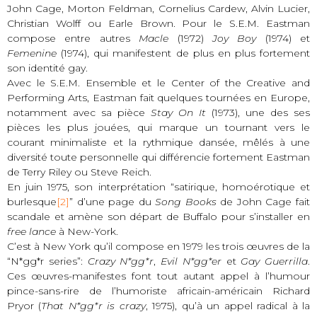
John Cage, Morton Feldman, Cornelius Cardew, Alvin Lucier,
Christian Wolff ou Earle Brown. Pour le S.E.M. Eastman
compose entre autres
Macle
(1972)
Joy Boy
(1974) et
Femenine
(1974), qui manifestent de plus en plus fortement
son identité gay.
Avec le S.E.M. Ensemble et le Center of the Creative and
Performing Arts, Eastman fait quelques tournées en Europe,
notamment avec sa pièce
Stay On It
(1973), une des ses
pièces les plus jouées, qui marque un tournant vers le
courant minimaliste et la rythmique dansée, mêlés à une
diversité toute personnelle qui différencie fortement Eastman
de Terry Riley ou Steve Reich.
En juin 1975, son interprétation “satirique, homoérotique et
burlesque
[2]
” d’une page du
Song Books
de John Cage fait
scandale et amène son départ de Buffalo pour s’installer en
free lance
à New-York.
C’est à New York qu’il compose en 1979 les trois œuvres de la
“N*gg*r series”:
Crazy N*gg*r
,
Evil N*gg*er
et
Gay Guerrilla
.
Ces œuvres-manifestes font tout autant appel à l’humour
pince-sans-rire de l’humoriste africain-américain Richard
Pryor (
That N*gg*r is crazy
, 1975), qu’à un appel radical à la