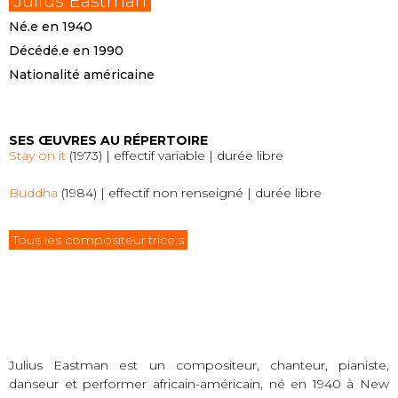
Julius Eastman
Né.e en 1940
Décédé.e en 1990
Nationalité américaine
SES ŒUVRES AU RÉPERTOIRE
Stay on it
(1973) | effectif variable | durée libre
Buddha
(1984) | effectif non renseigné | durée libre
Tous les compositeur.trice.s
Julius Eastman est un compositeur, chanteur, pianiste,
danseur et performer africain-américain, né en 1940 à New