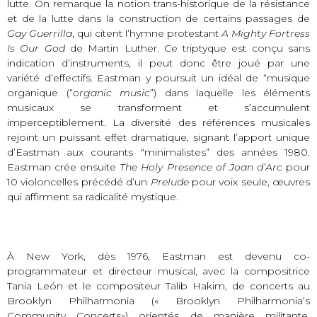
lutte. On remarque la notion trans-historique de la résistance
et de la lutte dans la construction de certains passages de
Gay Guerrilla
, qui citent l’hymne protestant
A Mighty Fortress
Is Our God
de Martin Luther. Ce triptyque est conçu sans
indication d’instruments, il peut donc être joué par une
variété d’effectifs. Eastman y poursuit un idéal de “musique
organique (“
organic music
”) dans laquelle les éléments
musicaux se transforment et s’accumulent
imperceptiblement. La diversité des références musicales
rejoint un puissant effet dramatique, signant l’apport unique
d’Eastman aux courants “minimalistes” des années 1980.
Eastman crée ensuite
The Holy Presence of Joan d’Arc
pour
10 violoncelles précédé d’un
Prelude
pour voix seule, œuvres
qui affirment sa radicalité mystique.
À New York, dès 1976, Eastman est devenu co-
programmateur et directeur musical, avec la compositrice
Tania León et le compositeur Talib Hakim, de concerts au
Brooklyn Philharmonia (« Brooklyn Philharmonia’s
Community Concerts») orientés de manière militante,