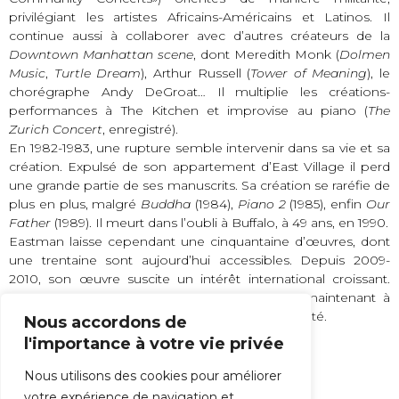
privilégiant les artistes Africains-Américains et Latinos. Il
continue aussi à collaborer avec d’autres créateurs de la
Downtown Manhattan scene
, dont Meredith Monk (
Dolmen
Music
,
Turtle Dream
), Arthur Russell (
Tower of Meaning
), le
chorégraphe Andy DeGroat… Il multiplie les créations-
performances à The Kitchen et improvise au piano (
The
Zurich Concert
, enregistré).
En 1982-1983, une rupture semble intervenir dans sa vie et sa
création. Expulsé de son appartement d’East Village il perd
une grande partie de ses manuscrits. Sa création se raréfie de
plus en plus, malgré
Buddha
(1984),
Piano 2
(1985), enfin
Our
Father
(1989). Il meurt dans l’oubli à Buffalo, à 49 ans, en 1990.
Eastman laisse cependant une cinquantaine d’œuvres, dont
une trentaine sont aujourd’hui accessibles. Depuis 2009-
2010, son œuvre suscite un intérêt international croissant.
C’est un grand privilège de pouvoir accéder maintenant à
cette œuvre singulière et d’une irréductible beauté.
Nous accordons de
l'importance à votre vie privée
Nous utilisons des cookies pour améliorer
Jean-Christophe Marti
votre expérience de navigation et