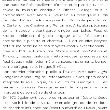
une paroisse épiscopalienne d’Ithaca et le piano à 14 ans. Il
étudie la musique classique à l’Ithaca College puis la
composition avec André C. Vauclain au prestigieux Curtis
Institute of Music de Philadelphie. En 1969, il intègre à Buffalo
le Center of the Creative and Performing Arts, alors pépinière
de la musique d’avant-garde dirigée par Lukas Foss et
Morton Feldman. Il y est engagé à la fois comme
compositeur, pianiste et chanteur — il est en effet baryton
doté d’une tessiture et des moyens vocaux exceptionnels. Il
crée en 1970 à Buffalo
The Moon’s silent modulation
et
Thruway
, vastes oratorios métaphysiques précurseurs de
l’esthétique multimedia, mêlant chœurs, instruments, bande-
son, chorégraphie et images filmées.
Son premier triomphe public a lieu en 1970 dans
Eight
Songs for a Mad King
de Peter Maxwell Davies, opéra dont il
interprète le rôle unique, celui du roi fou George III. Il en
réalise à Londres l’enregistrement, témoignage le plus
marquant de son génie de chanteur.
En 1970 également, avec le compositeur et flûtiste tchèque
Petr Kotik, il fonde le S.E.M. Ensemble, groupe de musique
de chambre influencé par l’esprit subversif de Fluxus, jouant