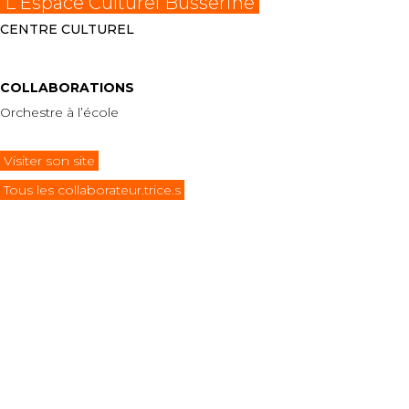
L'Espace Culturel Busserine
CENTRE CULTUREL
COLLABORATIONS
Orchestre à l’école
Visiter son site
Tous les collaborateur.trice.s