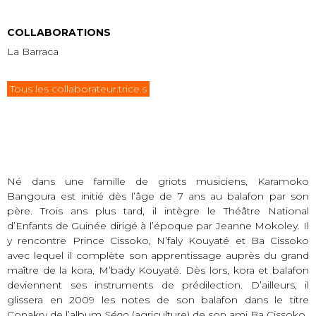
COLLABORATIONS
La Barraca
Tous les collaborateur.trice.s
Né dans une famille de griots musiciens, Karamoko
Bangoura est initié dès l’âge de 7 ans au balafon par son
père. Trois ans plus tard, il intègre le Théâtre National
d’Enfants de Guinée dirigé à l’époque par Jeanne Mokoley. Il
y rencontre Prince Cissoko, N’faly Kouyaté et Ba Cissoko
avec lequel il complète son apprentissage auprès du grand
maître de la kora, M’bady Kouyaté. Dès lors, kora et balafon
deviennent ses instruments de prédilection. D’ailleurs, il
glissera en 2009 les notes de son balafon dans le titre
Conakry de l’album
Séno
(agriculture) de son ami Ba Cissoko.