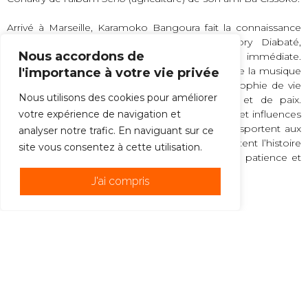
Arrivé à Marseille, Karamoko Bangoura fait la connaissance
de Sékouba Condé, percussionniste, et Sory Diabaté,
Nous accordons de
balafoniste, avec qui l’entente artistique est immédiate.
Entièrement habités par leur art, ces virtuoses de la musique
l'importance à votre vie privée
et de la percussion sont guidés par une philosophie de vie
Nous utilisons des cookies pour améliorer
qui s’appuie sur des concepts de fraternité et de paix.
Ensemble, ils alternent mélodies traditionnelles et influences
votre expérience de navigation et
contemporaines. Ils nous bercent et nous transportent aux
analyser notre trafic. En naviguant sur ce
sons des mélodies mandingues et nous racontent l’histoire
site vous consentez à cette utilisation.
du peuple mandingue et de l’Afrique, la paix, la patience et
l’amour.
J'ai compris