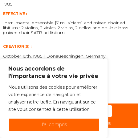
1985
EFFECTIVE :
Instrumental ensemble [7 musicians] and mixed choir ad
libitum : 2 violins, 2 violas, 2 violas, 2 cellos and double bass
(mixed choir SATB ad libitum
CREATION(S) :
October 19th, 1985 | Donaueschingen, Germany
EDITOR :
Nous accordons de
Schott
l'importance à votre vie privée
INTENTION :
Nous utilisons des cookies pour améliorer
Frost Flowers
votre expérience de navigation et
analyser notre trafic. En naviguant sur ce
site vous consentez à cette utilisation.
Subscribe to the newsletter !
© 2026 -ENSEMBLE C BARRÉ | PAR
HÉHO ?! ✌🏻
J'ai compris