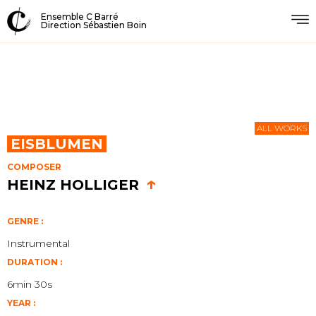
Ensemble C Barré
Direction Sébastien Boin
ALL WORKS
EISBLUMEN
COMPOSER
↑
HEINZ HOLLIGER
GENRE :
Instrumental
DURATION :
6min 30s
YEAR :