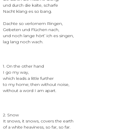
und durch die kalte, scharfe
Nacht klang es so bang.
Dachte so verlornem Ringen,
Gebeten und Flüchen nach,
und noch lange hört’ ich es singen,
lag lang noch wach.
1. On the other hand
I go my way,
which leads a little further
to my home; then without noise,
without a word I am apart.
2. Snow
It snows, it snows, covers the earth
of a white heaviness, so far, so far.