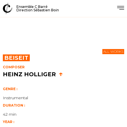
Ensemble C Barré
Direction Sébastien Boin
ALL WORKS
BEISEIT
COMPOSER
↑
HEINZ HOLLIGER
GENRE :
Instrumental
DURATION :
42 min
YEAR :