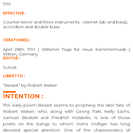
1991
EFFECTIVE :
Counter-tenor and three instruments : clarinet (sib and bass),
accordion and double bass
CREATION(S) :
April 28th, 1991 | Wittener Tage für neue Kammermusik |
Witten, Germany
EDITOR :
Schott
LIBRETTO :
“Beiseit” by Robert Walser
INTENTION :
The early poem Beiseit seems to prophesy the later fate of
Robert Walser, who, along with Georg Trakl, Nelly Sachs,
Samuel Beckett and Friedrich Hölderlin, is one of those
poets on the bangs to whom Heinz Holliger has long
devoted special attention. One of the characteristics of