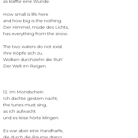
as klaffte eine Wunde.
How small is life here
and how big is the nothing.
Der Himmel, müde des Lichts,
has everything from the snow.
The two waters do not exist
Ihre Köpfe sich zu.
Wolken durchziehn die Ruh’
Der Welt im Reigen.
12. Im Mondschein
Ich dachte gestern nacht,
the tunes must sing,
as ich aufwacht
und es leise hörte klingen.
Es war aber eine Handharfe,
die durch die Räume drang,