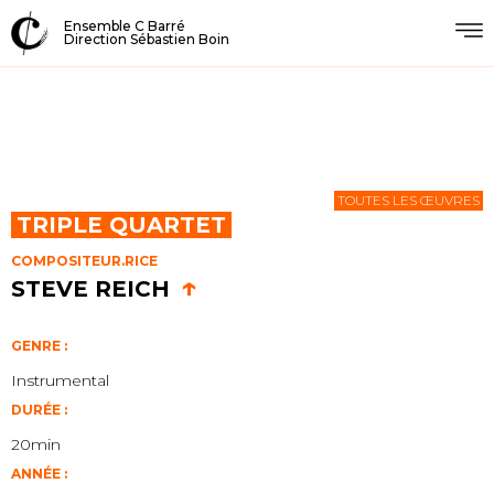
Ensemble C Barré
Direction Sébastien Boin
TOUTES LES ŒUVRES
TRIPLE QUARTET
COMPOSITEUR.RICE
↑
STEVE REICH
GENRE :
Instrumental
DURÉE :
20min
ANNÉE :