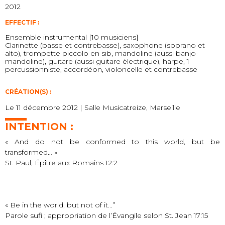
2012
EFFECTIF :
Ensemble instrumental [10 musiciens]
Clarinette (basse et contrebasse), saxophone (soprano et
alto), trompette piccolo en sib, mandoline (aussi banjo-
mandoline), guitare (aussi guitare électrique), harpe, 1
percussionniste, accordéon, violoncelle et contrebasse
CRÉATION(S) :
Le 11 décembre 2012 | Salle Musicatreize, Marseille
INTENTION :
« And do not be conformed to this world, but be
transformed… »
St. Paul, Épître aux Romains 12:2
« Be in the world, but not of it…”
Parole sufi ; appropriation de l’Évangile selon St. Jean 17:15