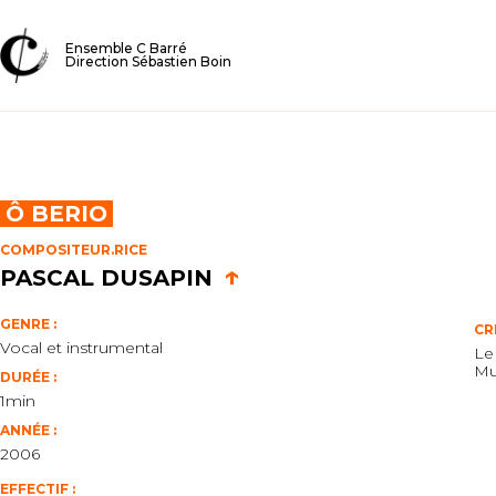
Ensemble C Barré
Direction Sébastien Boin
Ô BERIO
COMPOSITEUR.RICE
↑
PASCAL DUSAPIN
GENRE :
CR
Vocal et instrumental
Le
Mu
DURÉE :
1min
ANNÉE :
2006
EFFECTIF :