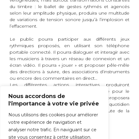
vertigineuses, mais surtout transformations constantes
du timbre : le ballet de gestes rythmés et agencés
selon leur amplitude physique, produira une multitude
de variations de tension sonore jusqu’à l’implosion et
l’effacement.
Le public pourra participer aux différents jeux
rythmiques proposés, en utilisant son téléphone
portable connecté. Il pourra dialoguer et interagir avec
les musiciens à travers un réseau de connexion et un
écran vidéo. Il pourra « jouer » et proposer pêle-mêle
des directions à suivre, des associations d’instruments
ou encore des commentaires en direct…
Les différentes actions interactives produiront
progressivement une lutte avec l’ensemble pour le
Nous accordons de
contrôle du flux musical. La fin de la pièce proposera
l'importance à votre vie privée
ainsi en filigrane une réflexion sur notre quotidien
numérique et nos nouveaux modes d’écoute de la
Nous utilisons des cookies pour améliorer
musique.
votre expérience de navigation et
analyser notre trafic. En naviguant sur ce
Soutenu par le ZEF – scène nationale de marseille
site vous consentez à cette utilisation.