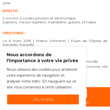
2016
EFFECTIF :
2 voix trio à cordes pincées et électronique
Soprano, mezzo-soprano, mandoline, guitare, et harpe
CRÉATION(S) :
Le 6 mars 2016 | Matins Sonnants | Foyer de l’Opéra de
Marseille, Marseille
INTENTION :
Nous accordons de
l'importance à votre vie privée
On questionne le son comme on questionne le monde.
« Je commence à entendre les sons anciens,… comme s’ils
Nous utilisons des cookies pour améliorer
n’étaient pas usés. »
votre expérience de navigation et
(John Cage,
in Silence
)
analyser notre trafic. En naviguant sur ce
site vous consentez à cette utilisation.
S'abonner à la newsletter !
J'ai compris
© 2026 -ENSEMBLE C BARRÉ | PAR
HÉHO ?! ✌🏻