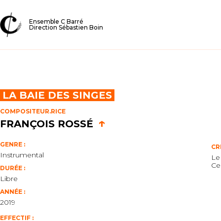
Ensemble C Barré
Direction Sébastien Boin
LA BAIE DES SINGES
COMPOSITEUR.RICE
↑
FRANÇOIS ROSSÉ
GENRE :
CR
Instrumental
Le
Cen
DURÉE :
Libre
ANNÉE :
2019
EFFECTIF :