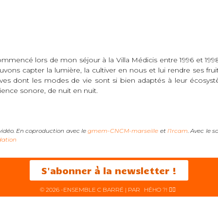
commencé lors de mon séjour à la Villa Médicis entre 1996 et 1998,
ons capter la lumière, la cultiver en nous et lui rendre ses fru
ves dont les modes de vie sont si bien adaptés à leur écosyst
rience sonore, de nuit en nuit.
 vidéo. En coproduction avec le
gmem-CNCM-marseille
et
l’Ircam
. Avec le 
dation
S'abonner à la newsletter !
© 2026 -ENSEMBLE C BARRÉ | PAR
HÉHO ?! ✌🏻