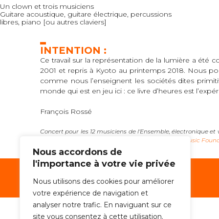
Un clown et trois musiciens
Guitare acoustique, guitare électrique, percussions
libres, piano [ou autres claviers]
INTENTION :
Ce travail sur la représentation de la lumière a été 
2001 et repris à Kyoto au printemps 2018. Nous pouv
comme nous l’enseignent les sociétés dites primiti
monde qui est en jeu ici : ce livre d’heures est l’expé
François Rossé
Concert pour les 12 musiciens de l’Ensemble, électronique et
Blanches aux artistes et de la
Ernst von Siemens Music Foun
Nous accordons de
l'importance à votre vie privée
Nous utilisons des cookies pour améliorer
votre expérience de navigation et
analyser notre trafic. En naviguant sur ce
site vous consentez à cette utilisation.