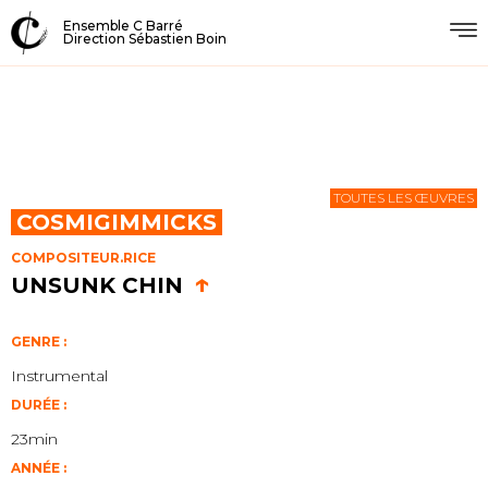
Ensemble C Barré
Direction Sébastien Boin
TOUTES LES ŒUVRES
COSMIGIMMICKS
COMPOSITEUR.RICE
↑
UNSUNK CHIN
GENRE :
Instrumental
DURÉE :
23min
ANNÉE :