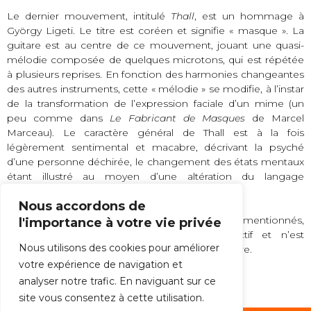
Le dernier mouvement, intitulé
Thall
, est un hommage à
György Ligeti. Le titre est coréen et signifie « masque ». La
guitare est au centre de ce mouvement, jouant une quasi-
mélodie composée de quelques microtons, qui est répétée
à plusieurs reprises. En fonction des harmonies changeantes
des autres instruments, cette « mélodie » se modifie, à l’instar
de la transformation de l’expression faciale d’un mime (un
peu comme dans
Le Fabricant de Masques
de Marcel
Marceau). Le caractère général de Thall est à la fois
légèrement sentimental et macabre, décrivant la psyché
d’une personne déchirée, le changement des états mentaux
étant illustré au moyen d’une altération du langage
harmonique.
Nous accordons de
Malgré toutes les références et tous les stimuli mentionnés,
l'importance à votre vie privée
Cosmigimmicks
est très abstrait et subjectif et n’est
Nous utilisons des cookies pour améliorer
certainement pas un programme musical littéraire.
votre expérience de navigation et
Unsuk Chin, 2012.
analyser notre trafic. En naviguant sur ce
site vous consentez à cette utilisation.