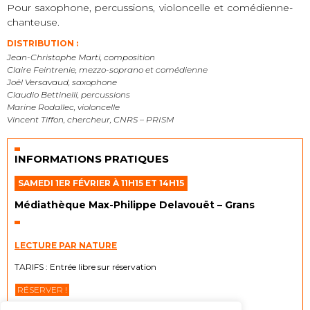
Pour saxophone, percussions, violoncelle et comédienne-
chanteuse.
DISTRIBUTION :
Jean-Christophe Marti, composition
Claire Feintrenie, mezzo-soprano et comédienne
Joël Versavaud, saxophone
Claudio Bettinelli, percussions
Marine Rodallec, violoncelle
Vincent Tiffon, chercheur, CNRS – PRISM
INFORMATIONS PRATIQUES
SAMEDI 1ER FÉVRIER À 11H15 ET 14H15
Médiathèque Max-Philippe Delavouët – Grans
LECTURE PAR NATURE
TARIFS : Entrée libre sur réservation
RÉSERVER !