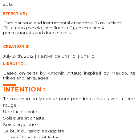
2012
EFFECTIVE :
Bass baritone and instrumental ensemble [8 musicians]
Flute (also piccolo, and flute in G), celesta and 4
percussionists and double bass
CREATION(S) :
July 24th, 2012 | Festival de Chaillol | Chaillol
LIBRETTO :
Based on texts by Antonin Artaud inspired by Mexico, its
tribes and languages
INTENTION :
Je suis venu au Mexique pour prendre contact avec la terre
rouge
Une face peinte
Sois pure et chaste
Sois vierge aussi
Le bruit du galop s’exaspère
La terre, l’eau, le ciel, le feu